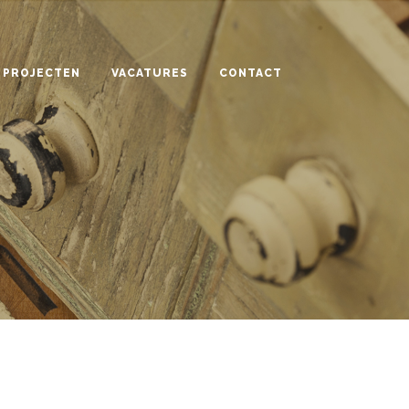
PROJECTEN
VACATURES
CONTACT