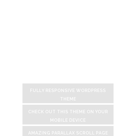
Claritas est etiam processus dynamicus, qui
sequitur mutationem consuetudium
lectorum. Mirum est notare quam littera
gothica, quam nunc putamus parum
claram, anteposuerit litterarum formas
humanitatis per seacula quarta decima et
quinta decima. Investigationes
demonstraverunt lectores legere me lius
quod ii legunt saepius.
FULLY RESPONSIVE WORDPRESS
THEME
CHECK OUT THIS THEME ON YOUR
MOBILE DEVICE
AMAZING PARALLAX SCROLL PAGE