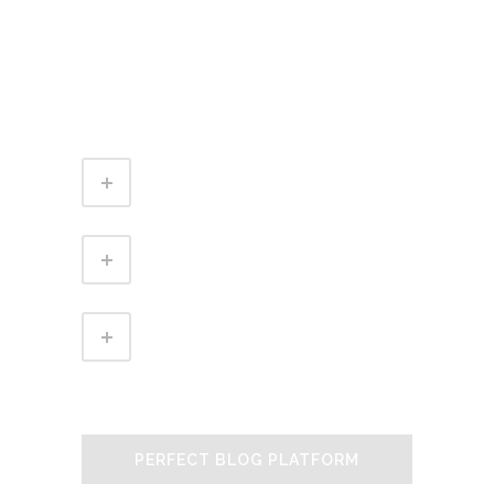
anteposuerit litterarum formas
humanitatis per seacula quarta
decima et quinta decima. Ut wisi enim
ad minim veniam, quis nostrud exerci
tation ullamcorper suscipit lobortis.
FULLY RESPONSIVE
WORDPRESS THEME
AMAZING PARALLAX SCROLL
PAGE
PERFECT BLOG PLATFORM
PERFECT BLOG PLATFORM